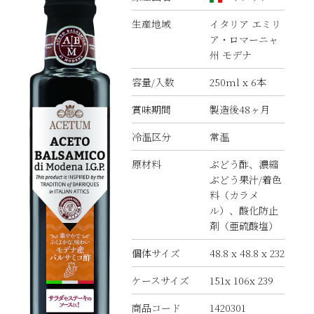
生産地域
イタリア エミリ
ア・ロマーニャ
州 モデナ
容量/入数
250ml x 6本
賞味期間
製造後48ヶ月
冷温区分
常温
原材料
ぶどう酢、濃縮
ぶどう果汁/着色
料（カラメ
ル）、酸化防止
剤（亜硫酸塩）
個体サイズ
48.8 x 48.8 x 232
ケースサイズ
151x 106x 239
商品コード
1420301