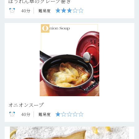
ほうれん草のクレープ巻き
40分
難易度
オニオンスープ
40分
難易度