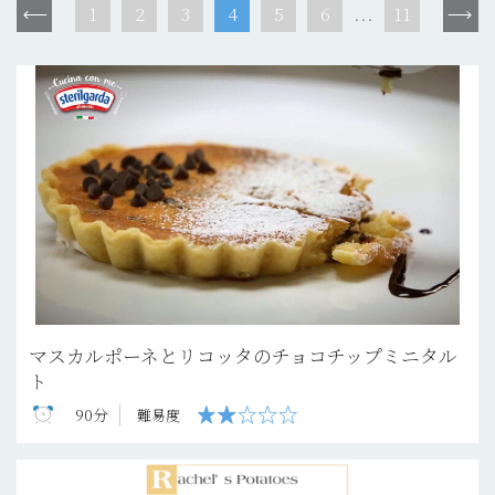
1
2
3
4
5
6
11
...
マスカルポーネとリコッタのチョコチップミニタル
ト
90分
難易度