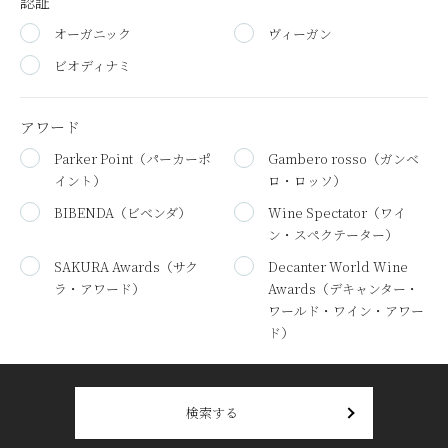
認証
オーガニック
ヴィーガン
ビオディナミ
アワード
Parker Point
（パーカーポ
Gambero rosso
（ガンベ
イント）
ロ・ロッソ）
BIBENDA
（ビベンダ）
Wine Spectator
（ワイ
ン・スペクテーター）
SAKURA Awards
（サク
Decanter World Wine
ラ・アワード）
Awards
（デキャンター・
ワールド・ワイン・アワー
ド）
検索する