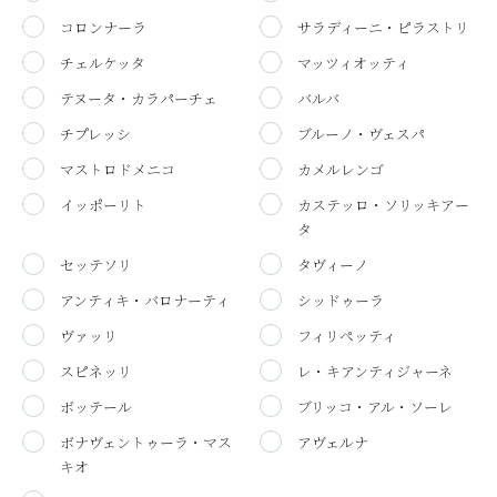
コロンナーラ
サラディーニ・ピラストリ
チェルケッタ
マッツィオッティ
テヌータ・カラパーチェ
バルバ
チプレッシ
ブルーノ・ヴェスパ
マストロドメニコ
カメルレンゴ
イッポーリト
カステッロ・ソリッキアー
タ
セッテソリ
タヴィーノ
アンティキ・バロナーティ
シッドゥーラ
ヴァッリ
フィリペッティ
スピネッリ
レ・キアンティジャーネ
ボッテール
ブリッコ・アル・ソーレ
ボナヴェントゥーラ・マス
アヴェルナ
キオ