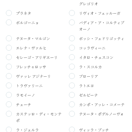
グレゴリオ
プラネタ
リヴィオ・フェッルーガ
ボルゴーニョ
バディア・ア・コルティブ
オーノ
テヌータ・マルゴン
ボッシ・フェドリゴッティ
エレナ・ヴァルヒ
コッラヴィーニ
セレーゴ・アリギエーリ
イタロ・チェスコン
フレッチャロッサ
ラ・スコルカ
ヴァッレ アジナーリ
ブローリア
トラヴァリーニ
ラトエヨ
ラモイーノ
ゼルビーナ
チェーチ
カンポ・アッレ・コメーテ
カステッロ・ディ・モンテ
テヌータ・ポデルノーヴォ
ポ
ラ・ジェルラ
ヴィッラ・ブッチ