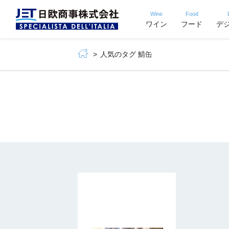
Wine
Food
ワイン
フード
デ
人気のタグ 鯖缶