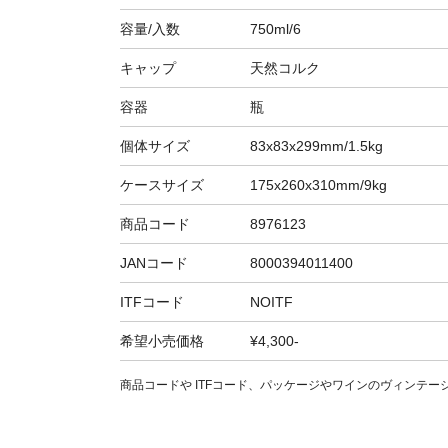
容量/入数
750ml/6
キャップ
天然コルク
容器
瓶
個体サイズ
83x83x299mm/1.5kg
ケースサイズ
175x260x310mm/9kg
商品コード
8976123
JANコード
8000394011400
ITFコード
NOITF
希望小売価格
¥4,300-
商品コードや ITFコード、パッケージやワインのヴィンテ