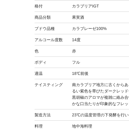
格付
カラブリアIGT
商品分類
果実酒
ブドウ品種
カラブレーゼ100%
アルコール度数
14度
色
赤
ボディ
フル
適温
18℃前後
テイスティング
南カラブリア地方に古くからあ
るい紫色を帯びたダークレッド
黒胡椒のアロマが複雑に絡み合
かな口当たりが印象的なフレッ
製造方法
23℃の温度管理の下発酵を行
料理
地中海料理