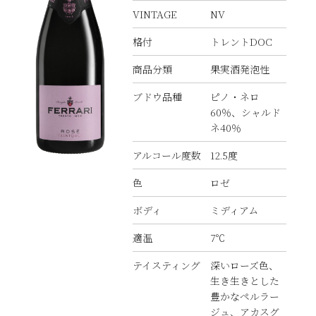
VINTAGE
NV
格付
トレントDOC
商品分類
果実酒発泡性
ブドウ品種
ピノ・ネロ
60％、シャルド
ネ40％
アルコール度数
12.5度
色
ロゼ
ボディ
ミディアム
適温
7℃
テイスティング
深いローズ色、
生き生きとした
豊かなペルラー
ジュ、アカスグ