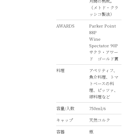
月間の熟成。
（メトド・クラ
ッシコ製法）
AWARDS
Parker Point
88P
Wine
Spectator 90P
サクラ・アワー
ド ゴールド賞
料理
アペリティフ、
魚介料理、トマ
トベースの料
理、ピッツァ、
卵料理など
容量/入数
750ml/6
キャップ
天然コルク
容器
瓶