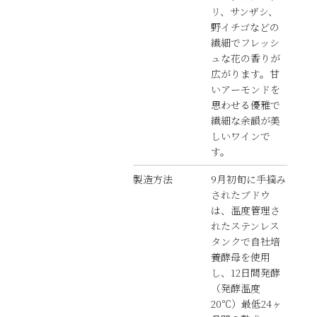
リ、サンザシ、
野イチゴなどの
繊細でフレッシ
ュな花の香りが
広がります。甘
いアーモンドを
思わせる優雅で
繊細な余韻が美
しいワインで
す。
製造方法
9月初旬に手摘み
されたブドウ
は、温度管理さ
れたステンレス
タンクで自社培
養酵母を使用
し、12日間発酵
（発酵温度
20℃）最低24ヶ