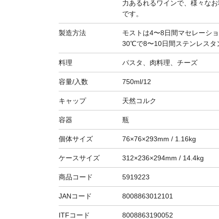
力あるれるワインで、様々なお
です。
製造方法
モストは4〜8日間マセレーシ
30℃で8〜10日間ステンレス
料理
パスタ、肉料理、チーズ
容量/入数
750ml/12
キャップ
天然コルク
容器
瓶
個体サイズ
76×76×293mm / 1.16kg
ケースサイズ
312×236×294mm / 14.4kg
商品コード
5919223
JANコード
8008863012101
ITFコード
8008863190052