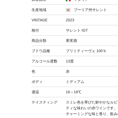
生産地域
プーリア州サレント
VINTAGE
2023
格付
サレント IGT
商品分類
果実酒
ブドウ品種
プリミティーヴォ 100％
アルコール度数
13度
色
赤
ボディ
ミディアム
適温
16～18℃
テイスティング
スミレ色を帯びた鮮やかなルビ
ティな味わいの赤ワインです。
チャーミングな味と香り、飲み