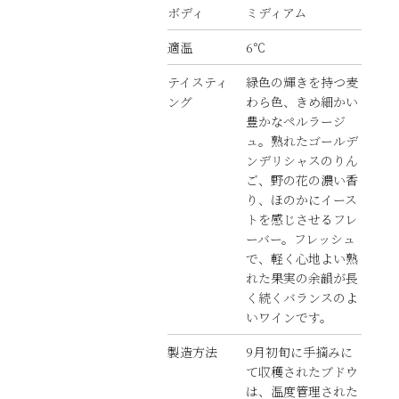
ボディ
ミディアム
適温
6℃
テイスティ
緑色の輝きを持つ麦
ング
わら色、きめ細かい
豊かなペルラージ
ュ。熟れたゴールデ
ンデリシャスのりん
ご、野の花の濃い香
り、ほのかにイース
トを感じさせるフレ
ーバー。フレッシュ
で、軽く心地よい熟
れた果実の余韻が長
く続くバランスのよ
いワインです。
製造方法
9月初旬に手摘みに
て収穫されたブドウ
は、温度管理された