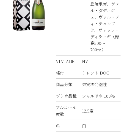
丘陵地帯、ヴァ
ル・ダディジ
ェ、ヴァル・デ
ィ・チェンブ
ラ、ヴァッレ・
ディラーギ（標
高300～
700m）
VINTAGE
NV
格付
トレント DOC
商品分類
果実酒発泡性
ブドウ品種
シャルドネ 100％
アルコール
12.5度
度数
色
白