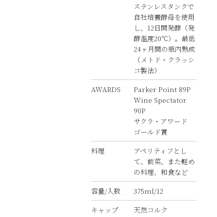
ステンレスタンクで
自社培養酵母を使用
し、12日間発酵（発
酵温度20℃）。最低
24ヶ月間の瓶内熟成
（メトド・クラッシ
コ製法）
AWARDS
Parker Point 89P
Wine Spectator
90P
サクラ・アワード
ゴールド賞
料理
アペリティフとし
て、前菜、また軽め
の料理、和食など
容量/入数
375ml/12
キャップ
天然コルク