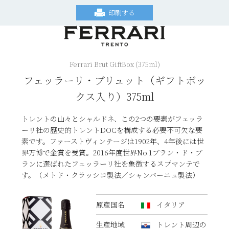
印刷する
Ferrari Brut GiftBox (375ml)
フェッラーリ・ブリュット（ギフトボッ
クス入り）375ml
トレントの山々とシャルドネ、この2つの要素がフェッラ
ーリ社の歴史的トレントDOCを構成する必要不可欠な要
素です。ファーストヴィンテージは1902年、4年後には世
界万博で金賞を受賞。2016年度世界No.1ブラン・ド・ブ
ランに選ばれたフェッラーリ社を象徴するスプマンテで
す。（メトド・クラッシコ製法／シャンパーニュ製法）
原産国名
イタリア
生産地域
トレント周辺の