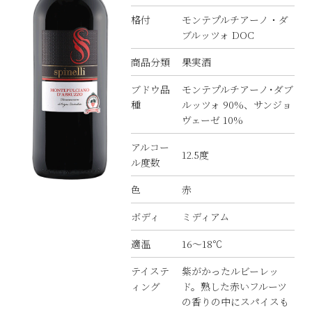
格付
モンテプルチアーノ・ダ
ブルッツォ DOC
商品分類
果実酒
ブドウ品
モンテプルチアーノ･ダブ
種
ルッツォ 90%、サンジョ
ヴェーゼ 10%
アルコー
12.5度
ル度数
色
赤
ボディ
ミディアム
適温
16〜18℃
テイステ
紫がかったルビーレッ
ィング
ド。熟した赤いフルーツ
の香りの中にスパイスも