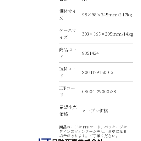
個体サイ
98×98×345mm/2.17kg
ズ
ケースサ
303×365×205mm/14kg
イズ
商品コー
8351424
ド
JANコー
8004129150013
ド
ITFコー
08004129000738
ド
希望小売
オープン価格
価格
商品コードや ITFコード、パッケージや
ワインのヴィンテージ等は、変更になる
場合があります。ご了承ください。