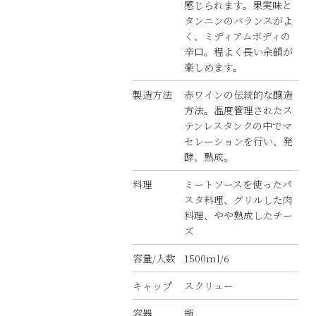
感じられます。果実味と
タンニンのバランスがよ
く、ミディアムボディの
辛口。程よく長い余韻が
楽しめます。
製造方法
赤ワインの伝統的な醸造
方法。温度管理されたス
テンレスタンクの中でマ
セレーションを行い、発
酵、熟成。
料理
ミートソースを使ったパ
スタ料理、グリルした肉
料理、やや熟成したチー
ズ
容量/入数
1500ml/6
キャップ
スクリュー
容器
瓶