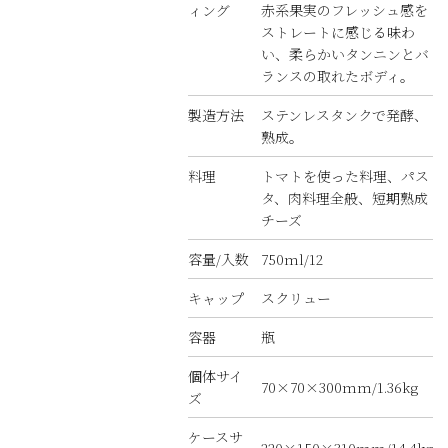
ィング
赤系果実のフレッシュ感を
ストレートに感じる味わ
い、柔らかいタンニンとバ
ランスの取れたボディ。
製造方法
ステンレスタンクで発酵、
熟成。
料理
トマトを使った料理、パス
タ、肉料理全般、短期熟成
チーズ
容量/入数
750ml/12
キャップ
スクリュー
容器
瓶
個体サイ
70×70×300mm/1.36kg
ズ
ケースサ