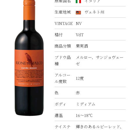
原産国名
イタリア
生産地域
ヴェネト州
VINTAGE
NV
格付
VdT
商品分類
果実酒
ブドウ品
メルロー、サンジョヴェー
種
ゼ
アルコー
12度
ル度数
色
赤
ボディ
ミディアム
適温
16～18℃
テイステ
輝きのあるルビーレッド、