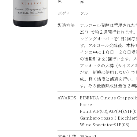
色
赤
ボディ
フル
製造方法
アルコール発酵は管理された温
25°）で約２週間行われます
ンピングオーバーを1日2回毎
す。アルコール発酵後、木枠
インの中に１０日－２０日浸
の後澱引きを3回行います。
アンオークの大樽（サイズと
だが、新樽は使用しない）で
成。軽く清澄と濾過を行い、
す。その後瓶熟成は最低２年
AWARDS
BIBENDA Cinque Grappoli:
Parker
Point:91P(03),93P(04),91P(0
Gambero rosso 3 Bicchieri
Wine Spectator:91P(08)
容量/入数
750ml/1