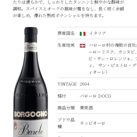
たりは滑らかで、しっかりしたタンニンと鮮やかな酸味が
調和。スパイスとオークの風味が層をなし、長く続く余韻
が楽しめ、優れた熟成ポテンシャルを持ちます。
原産国名
イタリア
生産地域
バローロ村の複数の自社
ーローリステ、カンヌビ
ビ・サン・ロレンツォ、
ィ、 サン・ピエトロ・
ィオーレ）
VINTAGE
2004
格付
バローロ DOCG
商品分類
果実酒
ブドウ品
ネッビオーロ
種