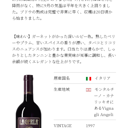
降雨がなく、特に9月の気温は平年を大きく上回りまし
た。ブドウの熟成は完璧で非常に早く、収穫は20日頃か
ら始まりました。
【味わい】ガーネットがかった深いルビー色。熟したベリ
ーやプラム、甘いスパイスの香りが漂い、タバコとリコリ
スのニュアンスが加わります。口当たりは滑らかで、しっ
かりとしたタンニンと豊かな果実味が見事に調和し、長い
余韻が続くエレガントな仕上がりです。
原産国名
イタリア
生産地域
モンタルチ
ーノ・カナ
リッキオに
あるVigna
gli Angeli
VINTAGE
1997