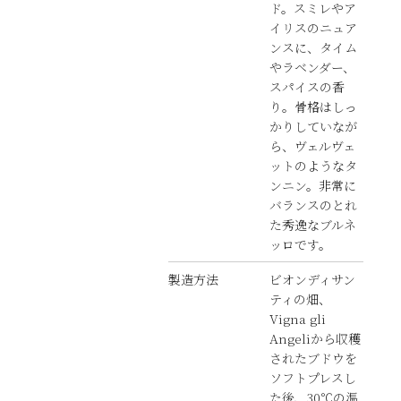
ド。スミレやア
イリスのニュア
ンスに、タイム
やラベンダー、
スパイスの香
り。骨格はしっ
かりしていなが
ら、ヴェルヴェ
ットのようなタ
ンニン。非常に
バランスのとれ
た秀逸なブルネ
ッロです。
製造方法
ビオンディサン
ティの畑、
Vigna gli
Angeliから収穫
されたブドウを
ソフトプレスし
た後、30℃の温