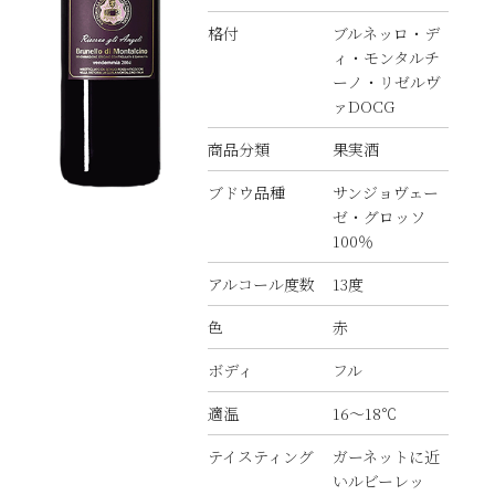
格付
ブルネッロ・デ
ィ・モンタルチ
ーノ・リゼルヴ
ァDOCG
商品分類
果実酒
ブドウ品種
サンジョヴェー
ゼ・グロッソ
100％
アルコール度数
13度
色
赤
ボディ
フル
適温
16〜18℃
テイスティング
ガーネットに近
いルビーレッ