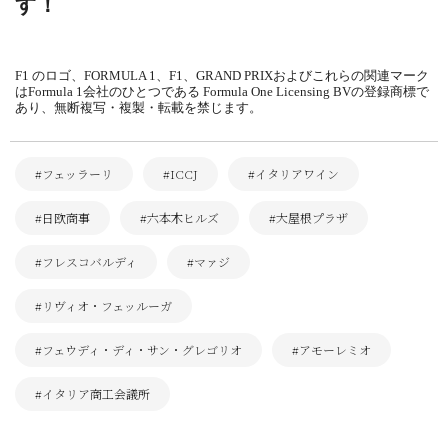
す！
F1 のロゴ、FORMULA 1、F1、GRAND PRIXおよびこれらの関連マーク
はFormula 1会社のひとつである Formula One Licensing BVの登録商標で
あり、無断複写・複製・転載を禁じます。
#フェッラーリ
#ICCJ
#イタリアワイン
#日欧商事
#六本木ヒルズ
#大屋根プラザ
#フレスコバルディ
#マァジ
#リヴィオ・フェッルーガ
#フェウディ・ディ・サン・グレゴリオ
#アモーレミオ
#イタリア商工会議所