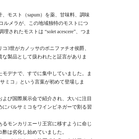
モスト（sapum）を薬、甘味料、調味
コルメラが、この地域独特のモストにつ
トは “solet acescere”、つま
リコ3世がカノッサのボニファチオ侯爵、
貴な製品として扱われたと証言がありま
たモデナで、すでに集中していました。ま
ルサミコ」という言葉が初めて登場しま
および国際展示会で紹介され、大いに注目
めにバルサミコをワインビネガーで割る習
あるモンカリエーリ王宮に移すように命じ
コ酢は劣化し始めていました。