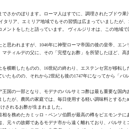
でさかのぼります。ローマ人はすでに、調理されたブドウ果汁、
北イタリア、エミリア地域でもその習慣は広まっていましたが、
トをしたと語っています。 ヴィルジリオは、この地域で調理されたモス
と思われますが、1046年に神聖ローマ帝国の後の皇帝、エン
、マティルデの父に、その「完璧なお酢」を所望したほど、高
土を横断したものの、16世紀の終わり、エステンセ宮が移転し
いたものの、それから2世紀も後の1747年になってから「バ
リア王国の一部となり、モデナのバルサミコ酢は最も重要な国内
ましたが、農民の家庭では、毎日使用する軽い調味料とするた
付けされるお酢が生まれました。
首相を務めたカミッロ・ベンソ伯爵が最高の樽をピエモンテに
は、元々の故郷であるモデナ市から遠く離れており、バルサミ