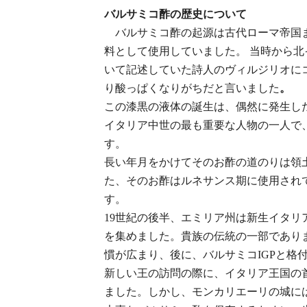
バルサミコ酢の歴史について
バルサミコ酢の起源は古代ローマ帝国ま
料として使用していました。 当時から
いて記述していた詩人のヴィルジリオにコメン
り酸っぱくなりがちだと言いました
。
この漆黒の液体の誕生は、偶然に発生した
イタリア中世の最も重要な人物の一人で
す。
長い年月をかけてそのお酢の道のりは領
た、そのお酢はルネサンス期に使用されて
す。
19世紀の後半、エミリア州は新生イタ
を集めました。貴族の伝統の一部であり
慣が広まり、後に、バルサミコIGPと格
新しい王の訪問の際に、イタリア王国の
ました。しかし、モンカリエーリの城に