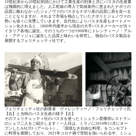
19世紀末から20世紀初頭にかけて工業生産の到来と共にパスタの生産量
は飛躍的に増えました。人工乾燥の導入で気候条件に恵まれたナポリの
品質に敵わなかったジェノヴァのパスタもナポリ産の品質に肩を並べる
こととなりますが、それまで市場を独占していたナポリとジェノヴァの
勢いも徐々に失墜していきます。近代化によりパスタ生産もオートメー
ション化されると、1800年代後半から現在の大手パスタメーカーが次々
イタリア各地に誕生。そのうちの一つが1908年にトレンティーノ・アル
ト・アディジェに誕生した品質と味わいを研究し、独自のパスタ製品を
展開するフェリチェッティ社です。
フェリチェッティ社の創業者 ヴァレンティーノ・フェリチェッティ氏
【右】と当時のパスタ生産の様子【左】
そのフェリチェッティ社のパスタを使ったミシュラン星獲得レストラン
のシェフ二人をご紹介します！一人目は、ミラノに2019年11月にオー
プンしたAALTO（アールト）。「国境なき自由な料理」をコンセプト
に料理を展開しており、2021年コロナ禍で苦戦を強いられる中、ミシュ