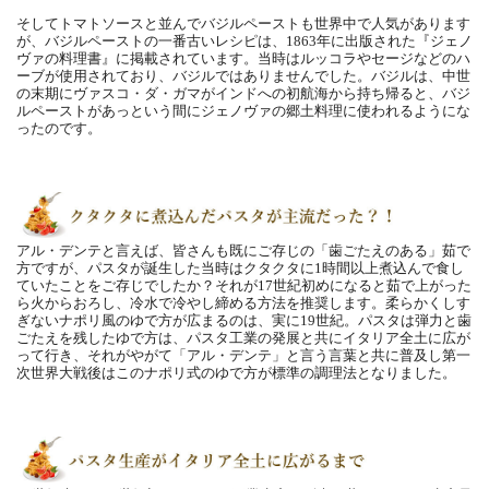
そしてトマトソースと並んでバジルペーストも世界中で人気があります
が、バジルペーストの一番古いレシピは、1863年に出版された『ジェノ
ヴァの料理書』に掲載されています。当時はルッコラやセージなどのハ
ーブが使用されており、バジルではありませんでした。バジルは、中世
の末期にヴァスコ・ダ・ガマがインドへの初航海から持ち帰ると、バジ
ルペーストがあっという間にジェノヴァの郷土料理に使われるようにな
ったのです。
アル・デンテと言えば、皆さんも既にご存じの「歯ごたえのある」茹で
方ですが、パスタが誕生した当時はクタクタに1時間以上煮込んで食し
ていたことをご存じでしたか？それが17世紀初めになると茹で上がった
ら火からおろし、冷水で冷やし締める方法を推奨します。柔らかくしす
ぎないナポリ風のゆで方が広まるのは、実に19世紀。パスタは弾力と歯
ごたえを残したゆで方は、パスタ工業の発展と共にイタリア全土に広が
って行き、それがやがて「アル・デンテ」と言う言葉と共に普及し第一
次世界大戦後はこのナポリ式のゆで方が標準の調理法となりました。