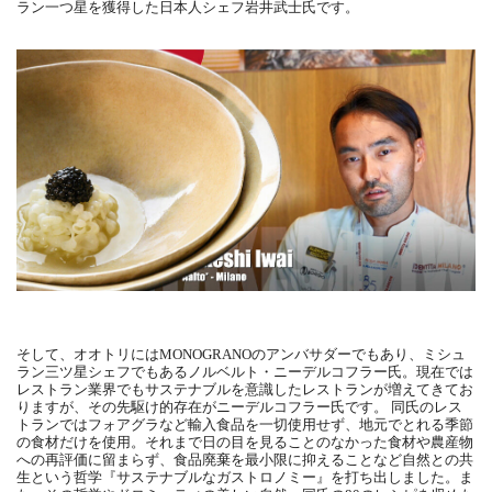
ラン一つ星を獲得した日本人シェフ岩井武士氏です。
そして、オオトリにはMONOGRANOのアンバサダーでもあり、ミシュ
ラン三ツ星シェフでもあるノルベルト・ニーデルコフラー氏。現在では
レストラン業界でもサステナブルを意識したレストランが増えてきてお
りますが、その先駆け的存在がニーデルコフラー氏です。 同氏のレス
トランではフォアグラなど輸入食品を一切使用せず、地元でとれる季節
の食材だけを使用。それまで日の目を見ることのなかった食材や農産物
への再評価に留まらず、食品廃棄を最小限に抑えることなど自然との共
生という哲学『サステナブルなガストロノミー』を打ち出しました。ま