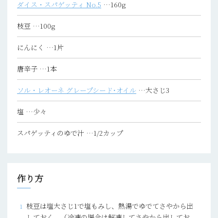
ダイス・スパゲッティ No.5
…160g
枝豆
…100g
にんにく
…1片
唐辛子
…1本
ソル・レオーネ グレープシード･オイル
…大さじ3
塩
…少々
スパゲッティのゆで汁
…1/2カップ
作り方
枝豆は塩大さじ1で塩もみし、熱湯でゆでてさやから出
しておく。（冷凍の場合は解凍してさやから出してお