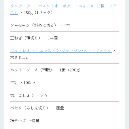
ラルテ・デル・パスタイオ ポテト・ニョッキ（3種ミック
ス）
…250g（1パック）
ソーセージ（斜めに切る）
…4本
玉ねぎ（薄切り）
…1/4個
ソル・レオーネ エキストラ･ヴァージン･オリーブオイル
…
大さじ1/2
ホワイトソース（市販）
…1缶（290g）
牛乳
…100cc
塩、こしょう
…少々
パセリ（みじん切り）
…適量
粉チーズ
…適量