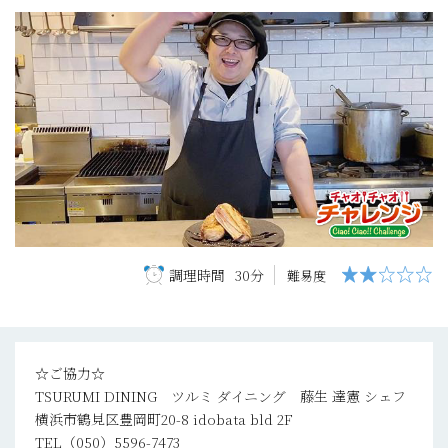
調理時間
30分
難易度
☆ご協力☆
TSURUMI DINING ツルミ ダイニング 藤生 達憲 シェフ
横浜市鶴見区豊岡町20-8 idobata bld 2F
TEL（050）5596-7473