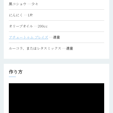
黒コショウ
…少々
にんにく
…1片
オリーブオイル
…200cc
アチェートゥム ブレイズ
…適量
ルーコラ、またはレタスミックス
…適量
作り方