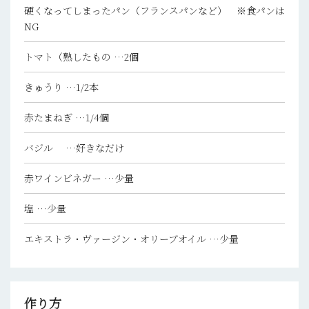
硬くなってしまったパン（フランスパンなど） ※食パンは
NG
トマト（熟したもの
…2個
きゅうり
…1/2本
赤たまねぎ
…1/4個
バジル
…好きなだけ
赤ワインビネガー
…少量
塩
…少量
エキストラ・ヴァージン・オリーブオイル
…少量
作り方