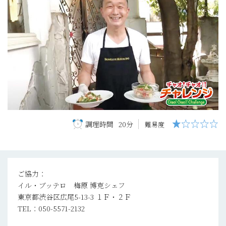
調理時間
20分
難易度
ご協力：
イル・ブッテロ 梅原 博克シェフ
東京都渋谷区広尾5-13-3 １Ｆ・２Ｆ
TEL：050-5571-2132