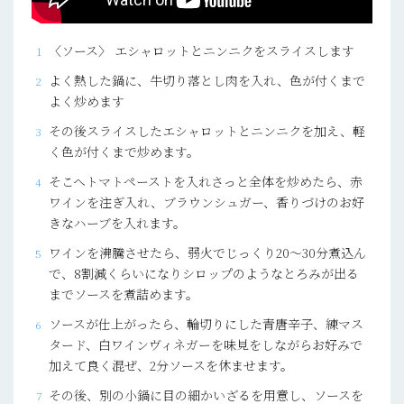
〈ソース〉 エシャロットとニンニクをスライスします
よく熱した鍋に、牛切り落とし肉を入れ、色が付くまで
よく炒めます
その後スライスしたエシャロットとニンニクを加え、軽
く色が付くまで炒めます。
そこへトマトペーストを入れさっと全体を炒めたら、赤
ワインを注ぎ入れ、ブラウンシュガー、香りづけのお好
きなハーブを入れます。
ワインを沸騰させたら、弱火でじっくり20～30分煮込ん
で、8割減くらいになりシロップのようなとろみが出る
までソースを煮詰めます。
ソースが仕上がったら、輪切りにした青唐辛子、練マス
タード、白ワインヴィネガーを味見をしながらお好みで
加えて良く混ぜ、2分ソースを休ませます。
その後、別の小鍋に目の細かいざるを用意し、ソースを