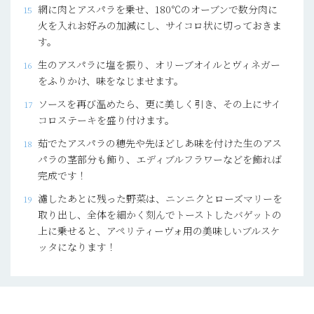
網に肉とアスパラを乗せ、180℃のオーブンで数分肉に
火を入れお好みの加減にし、サイコロ状に切っておきま
す。
生のアスパラに塩を振り、オリーブオイルとヴィネガー
をふりかけ、味をなじませます。
ソースを再び温めたら、更に美しく引き、その上にサイ
コロステーキを盛り付けます。
茹でたアスパラの穂先や先ほどしあ味を付けた生のアス
パラの茎部分も飾り、エディブルフラワーなどを飾れば
完成です！
濾したあとに残った野菜は、ニンニクとローズマリーを
取り出し、全体を細かく刻んでトーストしたバゲットの
上に乗せると、アペリティーヴォ用の美味しいブルスケ
ッタになります！