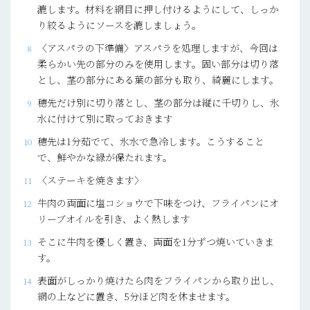
漉します。材料を網目に押し付けるようにして、しっか
り絞るようにソースを漉しましょう。
〈アスパラの下準備〉アスパラを処理しますが、今回は
柔らかい先の部分のみを使用します。固い部分は切り落
とし、茎の部分にある葉の部分も取り、綺麗にします。
穂先だけ別に切り落とし、茎の部分は縦に千切りし、氷
水に付けて別に取っておきます
穂先は1分茹でて、氷水で急冷します。こうすること
で、鮮やかな緑が保たれます。
〈ステーキを焼きます〉
牛肉の両面に塩コショウで下味をつけ、フライパンにオ
リーブオイルを引き、よく熱します
そこに牛肉を優しく置き、両面を1分ずつ焼いていきま
す。
表面がしっかり焼けたら肉をフライパンから取り出し、
網の上などに置き、5分ほど肉を休ませます。