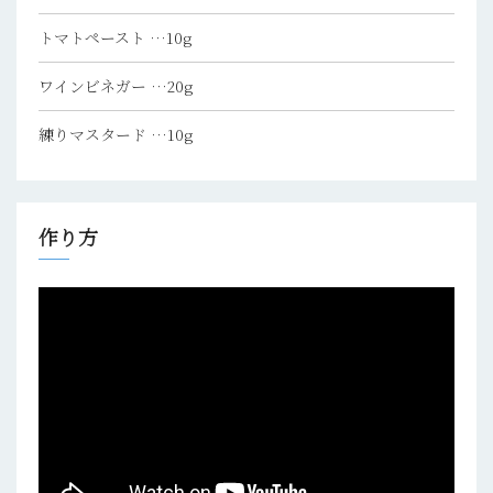
トマトペースト
…10g
ワインビネガー
…20g
練りマスタード
…10g
作り方