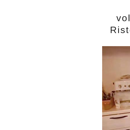
v
Ris