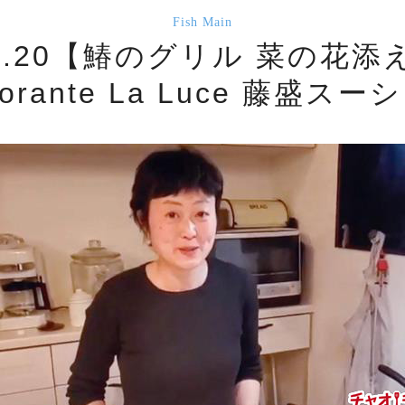
Fish Main
ol.20【鰆のグリル 菜の花添
torante La Luce 藤盛ス