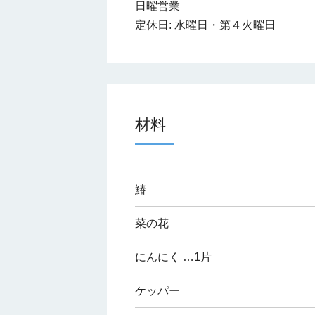
日曜営業
定休日: 水曜日・第４火曜日
材料
鰆
菜の花
にんにく
…1片
ケッパー