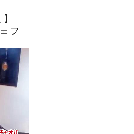
え】
ーシェフ