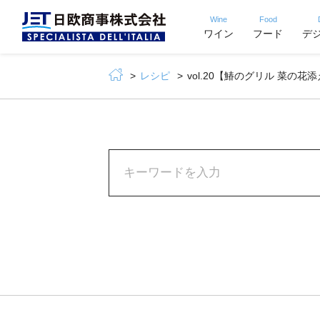
Wine
Food
ワイン
フード
デ
レシピ
vol.20【鰆のグリル 菜の花添え】