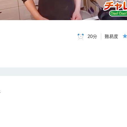
難易度
20分
ェ