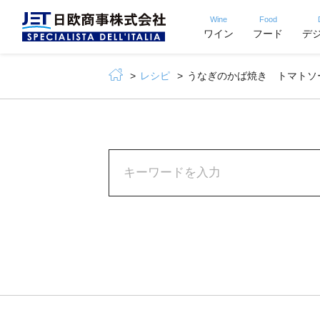
Wine
Food
ワイン
フード
デ
レシピ
うなぎのかば焼き トマトソ