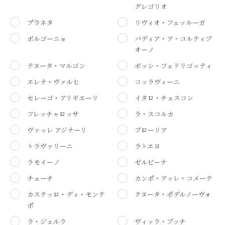
グレゴリオ
プラネタ
リヴィオ・フェッルーガ
ボルゴーニョ
バディア・ア・コルティブ
オーノ
テヌータ・マルゴン
ボッシ・フェドリゴッティ
エレナ・ヴァルヒ
コッラヴィーニ
セレーゴ・アリギエーリ
イタロ・チェスコン
フレッチャロッサ
ラ・スコルカ
ヴァッレ アジナーリ
ブローリア
トラヴァリーニ
ラトエヨ
ラモイーノ
ゼルビーナ
チェーチ
カンポ・アッレ・コメーテ
カステッロ・ディ・モンテ
テヌータ・ポデルノーヴォ
ポ
ラ・ジェルラ
ヴィッラ・ブッチ