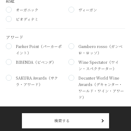
認証
オーガニック
ヴィーガン
ビオディナミ
アワード
Parker Point
（パーカーポ
Gambero rosso
（ガンベ
イント）
ロ・ロッソ）
BIBENDA
（ビベンダ）
Wine Spectator
（ワイ
ン・スペクテーター）
SAKURA Awards
（サク
Decanter World Wine
ラ・アワード）
Awards
（デキャンター・
ワールド・ワイン・アワー
ド）
検索する