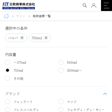
ワイン
検索結果一覧
選択中の条件
バルバ
750ml
内容量
～375ml
500ml
750ml
1500ml～
その他
ブランド
フェッラーリ
マァジ
フレスコバルディ
フェウディ・ディ・サン・