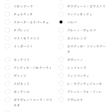
コロンナーラ
サラディーニ・ピラストリ
チェルケッタ
マッツィオッティ
テヌータ・カラパーチェ
バルバ
チプレッシ
ブルーノ・ヴェスパ
マストロドメニコ
カメルレンゴ
イッポーリト
カステッロ・ソリッキアー
タ
セッテソリ
タヴィーノ
アンティキ・バロナーティ
シッドゥーラ
ヴァッリ
フィリペッティ
スピネッリ
レ・キアンティジャーネ
ボッテール
ブリッコ・アル・ソーレ
ボナヴェントゥーラ・マス
アヴェルナ
キオ