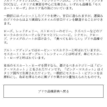
アルト・アディジェDOC、トレンティーノDOC、フリウリ・イソンツォ
DOCなど、イタリア北東部を中心に生産され、いずれも品種名「モス
カート・ローザ」がエリア名の後についています。
一般的にはパッシートしたブドウを使い、甘口に造られますが、遅摘み
のブドウからはより繊細なスタイルの甘口ワインを醸造することができ
ます。
ローズ、レッドチェリー、ストロベリーのゼリー、ラズベリーなどのフ
ローラルかつフルーティなアロマとフレーバーに、シナモン、クロー
ブ、ナツメグのノートが溶け合う、「食べてもおいしい」ブドウ品種で
す。
アルト・アディジェではローゼン・マスカテラーと呼ばれていますが、
モスカート・ローザ・デル・トレンティーノとは呼ばず、単にモスカー
ト・ローザと呼ばれています。
本当のモスカート・ローザを探すなら、避けるべきカテゴリーは「ピン
ク・マスカット 」と名されたワインです。「ピンク・マスカット」はイ
タリア国外で生産されたワインで、一般的にモスカート・ビアンコを主
原料にし、色彩を得るために黒ブドウ果汁が少量加えられたものです。
ブドウ品種辞典へ戻る