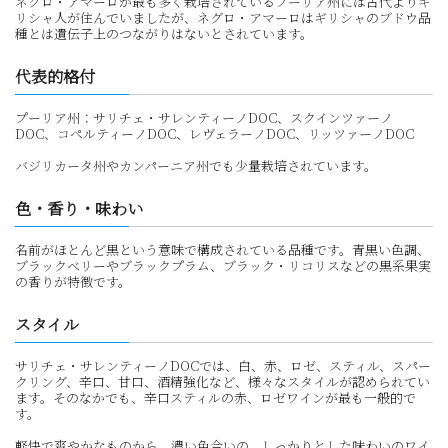
ネグロ・アマーロが最も多く栽培されているプーリア州には古代よりギ
リシャ人が住んでいましたが、ネグロ・アマーロはギリシャのブドウ品
種とは遺伝子上のつながりはないとされています。
代表的格付
プーリア州：サリチェ・サレンティーノDOC、スクインツァーノ
DOC、コペルティーノDOC、レヴェラーノDOC、リッツァーノDOC
バジリカータ州やカンパーニア州でも少量栽培されています。
色・香り・味わい
名前がほとんど黒という意味で構成されている品種です。青黒い色調、
ブラックベリーやブラックプラム、ブラック・リコリスなどの黒系果実
の香りが特徴です。
スタイル
サリチェ・サレンティーノDOCでは、白、赤、ロゼ、スティル、スパー
クリング、辛口、甘口、酒精強化など、様々なスタイルが認められてい
ます。そのなかでも、辛口スティルの赤、ロゼワインが最も一般的で
す。
軽快で爽やかなものから、濃い色合いの、しっかりとした味わいのワイ