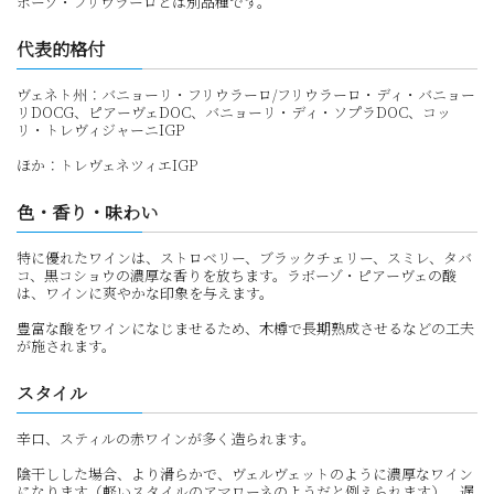
ボーゾ・フリウラーロとは別品種です。
代表的格付
ヴェネト州：バニョーリ・フリウラーロ/フリウラーロ・ディ・バニョー
リDOCG、ピアーヴェDOC、バニョーリ・ディ・ソプラDOC、コッ
リ・トレヴィジャーニIGP
ほか：トレヴェネツィエIGP
色・香り・味わい
特に優れたワインは、ストロベリー、ブラックチェリー、スミレ、タバ
コ、黒コショウの濃厚な香りを放ちます。ラボーゾ・ピアーヴェの酸
は、ワインに爽やかな印象を与えます。
豊富な酸をワインになじませるため、木樽で長期熟成させるなどの工夫
が施されます。
スタイル
辛口、スティルの赤ワインが多く造られます。
陰干しした場合、より滑らかで、ヴェルヴェットのように濃厚なワイン
になります（軽いスタイルのアマローネのようだと例えられます）。遅