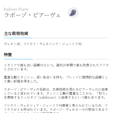
Raboso Piave
ラボーゾ・ピアーヴェ
主な栽培地域
ヴェネト州、フリウリ・ヴェネツィア・ジューリア州
特徴
イタリアで最も古い品種のひとつ。過去20年間で最も改良されたブドウ
とされています。
豊富な酸とタンニン、深い色合いを持ち、ブレンドに理想的な品種とし
て高い評価を得ました。
ラボーゾ・ピアーヴェの名前は、生産地域を流れるピアーヴェ川に由来
していると言われています。タンニンと酸が豊富なことから、「怒り」
を意味するラッビオゾ（rabbioso）に由来するという説もあります。
フリウリ・ヴェネツィア・ジューリア州原産と考えられているため、フ
リウラロとも呼ばれています。ラボーゾ・ヴェロネーゼの別名であるラ