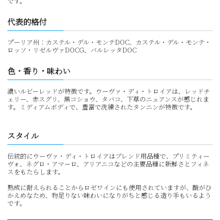
です。
代表的格付
プーリア州：カステル・デル・モンテDOC、カステル・デル・モンテ・
ロッソ・リゼルヴァDOCG、バルレッタDOC
色・香り・味わい
濃いルビーレッドが特徴です。ウーヴァ・ディ・トロイアは、レッドチ
ェリー、赤スグリ、黒コショウ、タバコ、下草のニュアンスが感じれま
す。ミディアムボディで、豊富で洗練されたタンニンが特徴です。
スタイル
伝統的にウーヴァ・ディ・トロイアはブレンド用品種で、プリミティー
ヴォ、ネグロ・アマーロ、アリアニコなどの主要品種に新鮮さとフィネ
スをもたらします。
熟成に耐えられることからロゼワインにも使用されていますが、酸がひ
かえめなため、物足りない味わいになりがちと感じる造り手もいるよう
です。