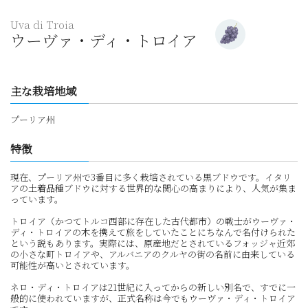
Uva di Troia
ウーヴァ・ディ・トロイア
主な栽培地域
プーリア州
特徴
現在、プーリア州で3番目に多く栽培されている黒ブドウです。イタリ
アの土着品種ブドウに対する世界的な関心の高まりにより、人気が集ま
っています。
トロイア（かつてトルコ西部に存在した古代都市）の戦士がウーヴァ・
ディ・トロイアの木を携えて旅をしていたことにちなんで名付けられた
という説もあります。実際には、原産地だとされているフォッジャ近郊
の小さな町トロイアや、アルバニアのクルヤの街の名前に由来している
可能性が高いとされています。
ネロ・ディ・トロイアは21世紀に入ってからの新しい別名で、すでに一
般的に使われていますが、正式名称は今でもウーヴァ・ディ・トロイア