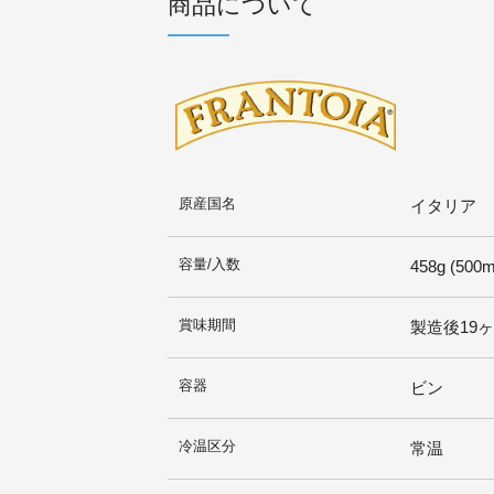
商品について
原産国名
イタリア
容量/入数
458g (500m
賞味期間
製造後19
容器
ビン
冷温区分
常温