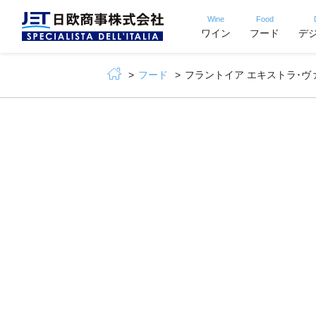
Wine
Food
ワイン
フード
デ
フード
フラントイア エキストラ･ヴァージン･オリ