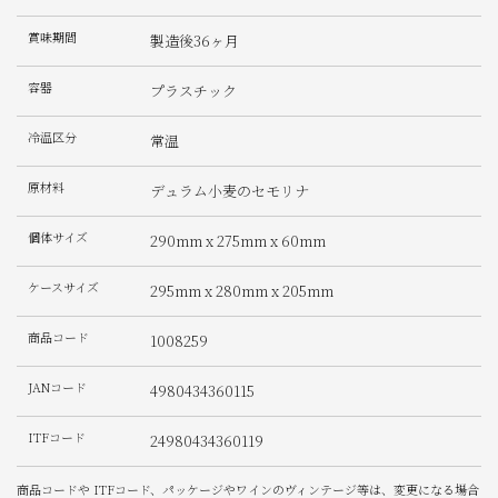
賞味期間
製造後36ヶ月
容器
プラスチック
冷温区分
常温
原材料
デュラム小麦のセモリナ
個体サイズ
290mm x 275mm x 60mm
ケースサイズ
295mm x 280mm x 205mm
商品コード
1008259
JANコード
4980434360115
ITFコード
24980434360119
商品コードや ITFコード、パッケージやワインのヴィンテージ等は、変更になる場合