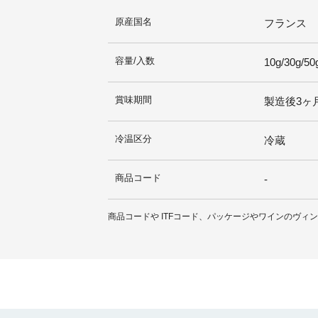
原産国名
フランス
容量/入数
10g/30g/50
賞味期間
製造後3ヶ
冷温区分
冷蔵
商品コード
-
商品コードや ITFコード、パッケージやワインのヴ