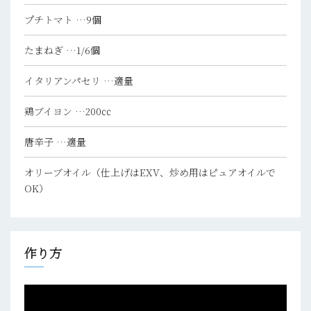
プチトマト
…9個
たまねぎ
…1/6個
イタリアンパセリ
…適量
鶏ブイヨン
…200㏄
唐辛子
…適量
オリーブオイル（仕上げはEXV、炒め用はピュアオイルで
OK）
作り方