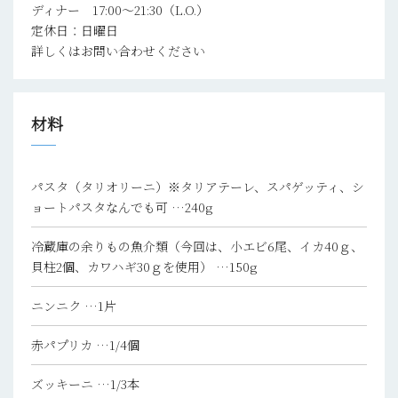
ディナー 17:00～21:30（L.O.）
定休日：日曜日
詳しくはお問い合わせください
材料
パスタ（タリオリーニ）※タリアテーレ、スパゲッティ、シ
ョートパスタなんでも可
…240g
冷蔵庫の余りもの魚介類（今回は、小エビ6尾、イカ40ｇ、
貝柱2個、カワハギ30ｇを使用）
…150g
ニンニク
…1片
赤パプリカ
…1/4個
ズッキーニ
…1/3本