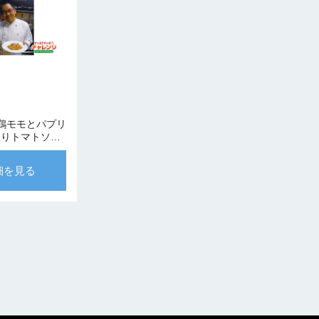
2 【鶏モモとパプリ
入りトマトソー
ANTICO
SE 鈴木シェフ
細を見る