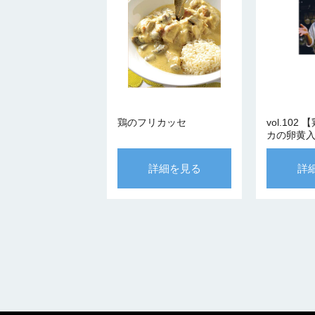
鶏のフリカッセ
vol.10
カの卵黄
スのパスタ】
GENOVE
詳細を見る
詳