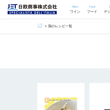
Wine
Food
ワイン
フード
デ
鶏のレシピ一覧