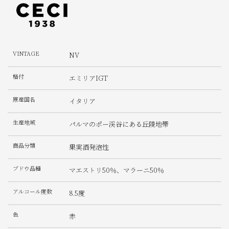
VINTAGE
NV
格付
エミリアIGT
原産国名
イタリア
生産地域
パルマのポー渓谷にある丘陵地帯
商品分類
果実酒発泡性
ブドウ品種
マエストリ50％、マラーニ50％
アルコール度数
8.5度
色
赤