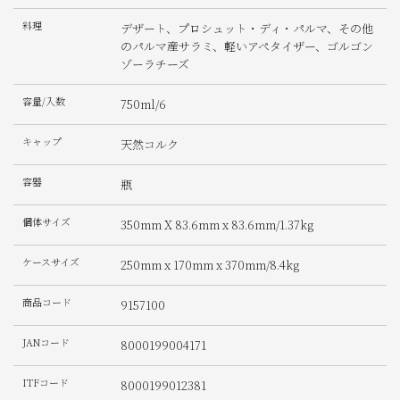
料理
デザート、プロシュット・ディ・パルマ、その他
のパルマ産サラミ、軽いアペタイザー、ゴルゴン
ゾーラチーズ
容量/入数
750ml/6
キャップ
天然コルク
容器
瓶
個体サイズ
350mm X 83.6mm x 83.6mm/1.37kg
ケースサイズ
250mm x 170mm x 370mm/8.4kg
商品コード
9157100
JANコード
8000199004171
ITFコード
8000199012381