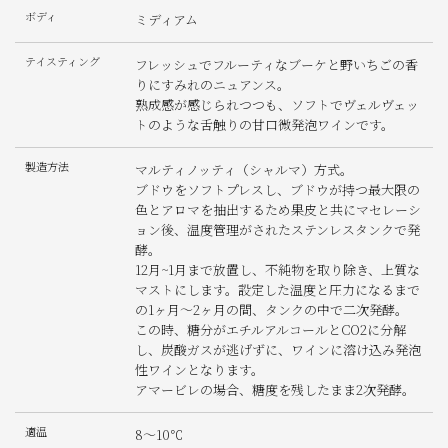
ボディ
ミディアム
テイスティング
フレッシュでフルーティなブーケと野いちごの香
りにすみれのニュアンス。
熟成感が感じられつつも、ソフトでヴェルヴェッ
トのような舌触りの甘口微発泡ワインです。
製造方法
マルティノッティ（シャルマ）方式。
ブドウをソフトプレスし、ブドウが持つ最大限の
色とアロマを抽出するため果皮と共にマセレーシ
ョン後、温度管理がされたステンレスタンクで発
酵。
12月~1月まで放置し、不純物を取り除き、上質な
マストにします。設定した温度と圧力になるまで
の1ヶ月〜2ヶ月の間、タンクの中で二次発酵。
この時、糖分がエチルアルコールとCO2に分解
し、炭酸ガスが逃げずに、ワインに溶け込み発泡
性ワインとなります。
アマービレの場合、糖度を残したまま2次発酵。
適温
8〜10℃