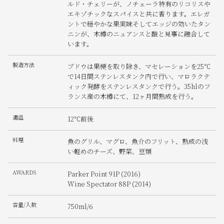
ルド・チェリーが、ノチェーラ特有のリコリスや
エキゾチックなスパイスと共に香ります。エレガ
ントで穏やかな果実味そしてエッジの効いたタン
ニンが、木樽のニュアンスと酸と見事に融合して
います。
製造方法
ブドウは果梗を取り除き、マセレーションを25℃
で14日間ステンレスタンク内で行い、マロラクテ
ィック発酵をステンレスタンクで行う。35hlのフ
ランス産の木樽にて、12ヶ月間熟成を行う。
適温
12℃前後
料理
魚のグリル、マグロ、魚介のフリット、熟成の浅
い軽めのチーズ、野菜、豆類
AWARDS
Parker Point 91P (2016)
Wine Spectator 88P (2014)
容量/入数
750ml/6