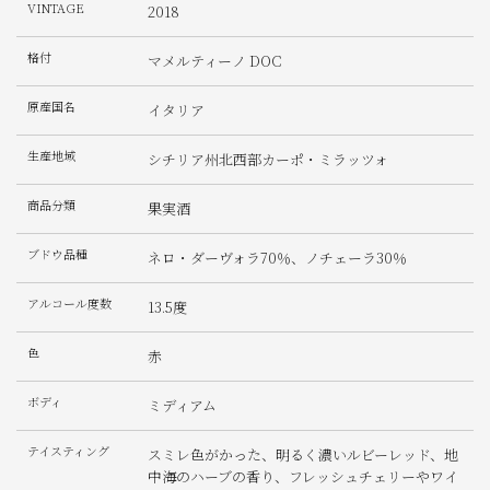
VINTAGE
2018
格付
マメルティーノ DOC
原産国名
イタリア
生産地域
シチリア州北西部カーポ・ミラッツォ
商品分類
果実酒
ブドウ品種
ネロ・ダーヴォラ70％、ノチェーラ30％
アルコール度数
13.5度
色
赤
ボディ
ミディアム
テイスティング
スミレ色がかった、明るく濃いルビーレッド、地
中海のハーブの香り、フレッシュチェリーやワイ