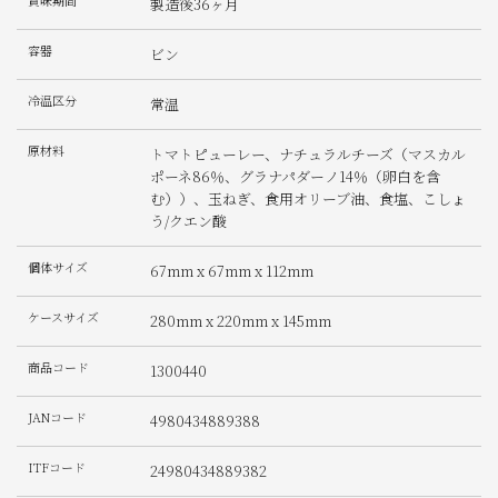
賞味期間
製造後36ヶ月
容器
ビン
冷温区分
常温
原材料
トマトピューレー、ナチュラルチーズ（マスカル
ポーネ86％、グラナパダーノ14％（卵白を含
む））、玉ねぎ、食用オリーブ油、食塩、こしょ
う/クエン酸
個体サイズ
67mm x 67mm x 112mm
ケースサイズ
280mm x 220mm x 145mm
商品コード
1300440
JANコード
4980434889388
ITFコード
24980434889382