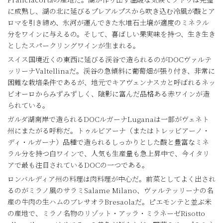
に成熟し、湖の北に延びるプレアルプスから吹き込む冷風が酸とア
ロマを引き締め、氷河が運んできた氷堆石土壌が適度のミネラル
分をワインに与えるの。そして、喜ばしい果実味を持つ、生き生き
としたスパークリングワインが生まれる。
スイス国境近くの東西に延びる渓谷で造られるのがDOCヴァルテ
ッリーナValtellinaだ。渓谷の急傾斜に葡萄畑が張り付き、非常に
困難な栽培条件であるが、地元でキアヴェンナスカと呼ばれるネッ
ビオーロからみずみずしく、陰影に富んだ品格ある赤ワインが造
られている。
ガルダ湖南岸で造られるDOCルガーナLuganaは一部がヴェネト
州にまたがる呼称だ。トゥルビアーナ（またはトレッビアーノ・
ディ・ルガーナ）品種で造られるしっかりとした酸と豊富なミネ
ラル分を持つ白ワインで、人気も生産量も急上昇中で、今イタリ
アで最も注目されているDOCの一つである。
ロンバルディア州の料理は肉料理が中心だ。前菜としてよく出され
るのがミラノ風のサラミSalame Milano、ヴァルテッリーナの名
産の牛肉の生ハムのブレサオラBresaolaだ。ピエモンテと並ぶ米
の産地で、ミラノ名物のリゾット・アッラ・ミラネーゼRisotto