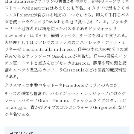
alla milaneseはサフランの黄色が鮮やかだ。野菜のスープのミネ
ストローネMinestroneはあまりにも有名。イタリアで最もよくポ
レンタPolentaが食される地方の一つでもある。卵入り手打ちパス
タを使ったラヴィオリRavioliも各地で食べられている。ヴァルテ
ッリーナ地方のそば粉を使ったパスタであるピッツォッケリ
pizzoccheriはポテト、縮緬キャベツ、チーズを和えて食される。
肉料理としてはカツレツのミラノ風のコストレッタ・アッラ・ミ
ラネーゼ Costoletta alla milanese、仔牛のすね肉の輪切りの煮
込みであるオッソブーコ Ossobucoが有名だ。仔牛の胃袋をイン
ゲン豆、トマトと煮込んだブセッカBusecca、豚足や豚の頭と縮
緬キャベツの煮込みカッソーラCassoeulaなどは伝統的庶民料理
である。
クリスマスの定番パネットーネPanettoneはミラノのものだ。
チーズの種類も豊富で、パルミジャーノ・レッジャーノに似たグ
ラーナ・パダーノGrana Padano、ウォッシュタイプのタレッジ
ョTaleggio、青かびタイプのゴルゴンツォーラGorgonzolaなど
が有名である。
ペアリング