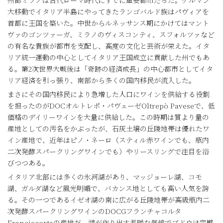
州都ミラノは古代ローマ時代にすでに重要都市だった。ゲルマン
大移動でイタリア半島にやってきたランゴバルド族はパヴィアを
首都に王国を築いた。中世からルネッサンス期にかけてはマント
ヴァのゴンツァーガ、ミラノのヴィスコンティ、スフォルツァなど
の有名な貴族が都市を支配し、高度の文化と芸術が栄えた。イタ
リア統一運動の中心としてイタリア王国成立に貢献した州でもあ
る。第2次世界大戦後は「奇跡の経済成長」の中心都市としてイタ
リア経済を引っ張り、南部から多くの国内移民が流入した。
まさにその国内移民により急増した人口にワインを供給する役割
を担ったのがDOCオルトレポ・パヴェーゼOltrepò Paveseで、低
価格のデイリーワインを大量に供給した。この時期は質より量の
産地としての汚名をかぶったが、石灰土壌の丘陵地帯は優れたワ
イン産地で、近年はピノ・ネーロ（スティル赤ワインでも、瓶内
二次発酵スパークリングワインでも）やリースリングで注目を浴
びつつある。
イタリア北部には多くの氷河湖があり、マッジョーレ湖、コモ
湖、ガルダ湖など風光明媚で、バカンス地としても高い人気を誇
る。その一つであるイゼオ湖の南に広がる丘陵地帯が高級瓶内二
次発酵スパークリングワインのDOCGフランチャコルタ
Franciacortaの産地だ。湖が作り出す温暖な気候でブドウは完璧