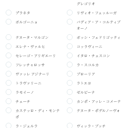
グレゴリオ
プラネタ
リヴィオ・フェッルーガ
ボルゴーニョ
バディア・ア・コルティブ
オーノ
テヌータ・マルゴン
ボッシ・フェドリゴッティ
エレナ・ヴァルヒ
コッラヴィーニ
セレーゴ・アリギエーリ
イタロ・チェスコン
フレッチャロッサ
ラ・スコルカ
ヴァッレ アジナーリ
ブローリア
トラヴァリーニ
ラトエヨ
ラモイーノ
ゼルビーナ
チェーチ
カンポ・アッレ・コメーテ
カステッロ・ディ・モンテ
テヌータ・ポデルノーヴォ
ポ
ラ・ジェルラ
ヴィッラ・ブッチ