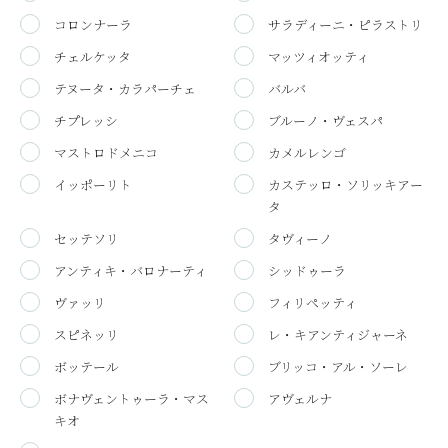
コロンナーラ
サラディーニ・ピラストリ
チェルケッタ
マッツィオッティ
テヌータ・カラパーチェ
バルバ
チプレッシ
ブルーノ・ヴェスパ
マストロドメニコ
カメルレンゴ
イッポーリト
カステッロ・ソリッキアー
タ
セッテソリ
タヴィーノ
アンティキ・バロナーティ
シッドゥーラ
ヴァッリ
フィリペッティ
スピネッリ
レ・キアンティジャーネ
ボッテール
ブリッコ・アル・ソーレ
ボナヴェントゥーラ・マス
アヴェルナ
キオ