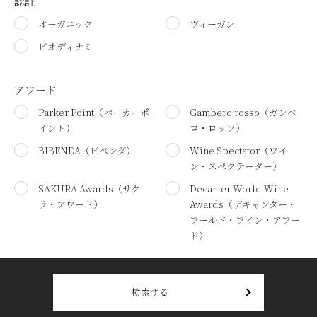
認証
オーガニック
ヴィーガン
ビオディナミ
アワード
Parker Point
（パーカーポ
Gambero rosso
（ガンベ
イント）
ロ・ロッソ）
BIBENDA
（ビベンダ）
Wine Spectator
（ワイ
ン・スペクテーター）
SAKURA Awards
（サク
Decanter World Wine
ラ・アワード）
Awards
（デキャンター・
ワールド・ワイン・アワー
ド）
検索する