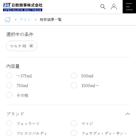
ワイン
検索結果一覧
選択中の条件
マルケ州
内容量
～375ml
500ml
750ml
1500ml～
その他
ブランド
フェッラーリ
マァジ
フレスコバルディ
フェウディ・ディ・サン・