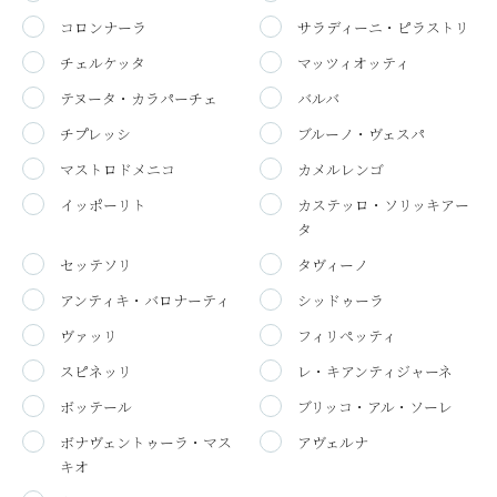
コロンナーラ
サラディーニ・ピラストリ
チェルケッタ
マッツィオッティ
テヌータ・カラパーチェ
バルバ
チプレッシ
ブルーノ・ヴェスパ
マストロドメニコ
カメルレンゴ
イッポーリト
カステッロ・ソリッキアー
タ
セッテソリ
タヴィーノ
アンティキ・バロナーティ
シッドゥーラ
ヴァッリ
フィリペッティ
スピネッリ
レ・キアンティジャーネ
ボッテール
ブリッコ・アル・ソーレ
ボナヴェントゥーラ・マス
アヴェルナ
キオ