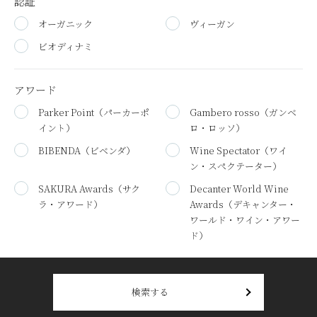
認証
オーガニック
ヴィーガン
ビオディナミ
アワード
Parker Point
（パーカーポ
Gambero rosso
（ガンベ
イント）
ロ・ロッソ）
BIBENDA
（ビベンダ）
Wine Spectator
（ワイ
ン・スペクテーター）
SAKURA Awards
（サク
Decanter World Wine
ラ・アワード）
Awards
（デキャンター・
ワールド・ワイン・アワー
ド）
検索する