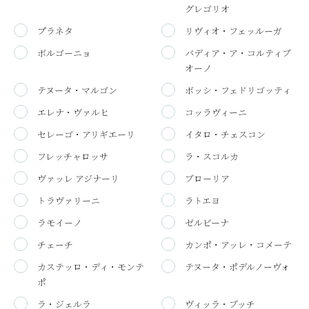
グレゴリオ
プラネタ
リヴィオ・フェッルーガ
ボルゴーニョ
バディア・ア・コルティブ
オーノ
テヌータ・マルゴン
ボッシ・フェドリゴッティ
エレナ・ヴァルヒ
コッラヴィーニ
セレーゴ・アリギエーリ
イタロ・チェスコン
フレッチャロッサ
ラ・スコルカ
ヴァッレ アジナーリ
ブローリア
トラヴァリーニ
ラトエヨ
ラモイーノ
ゼルビーナ
チェーチ
カンポ・アッレ・コメーテ
カステッロ・ディ・モンテ
テヌータ・ポデルノーヴォ
ポ
ラ・ジェルラ
ヴィッラ・ブッチ