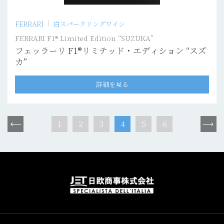
FERRARI
白スパークリングワイン
FERRARI F1® Limited Edition “SUZUKA”
フェッラーリ F1®リミテッド・エディション “スズ
カ”
詳細を見る
1
2
3
4
5
6