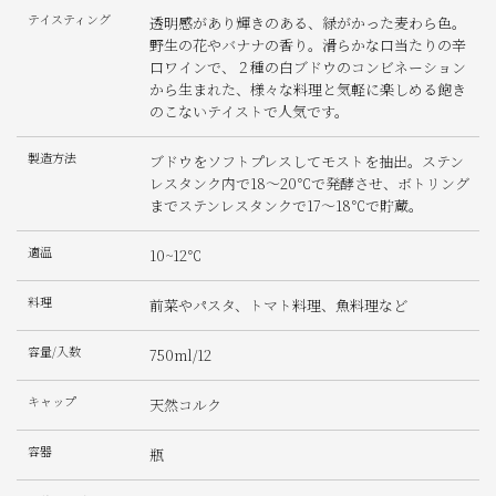
テイスティング
透明感があり輝きのある、緑がかった麦わら色。
野生の花やバナナの香り。滑らかな口当たりの辛
口ワインで、２種の白ブドウのコンビネーション
から生まれた、様々な料理と気軽に楽しめる飽き
のこないテイストで人気です。
製造方法
ブドウをソフトプレスしてモストを抽出。ステン
レスタンク内で18〜20℃で発酵させ、ボトリング
までステンレスタンクで17〜18℃で貯蔵。
適温
10~12℃
料理
前菜やパスタ、トマト料理、魚料理など
容量/入数
750ml/12
キャップ
天然コルク
容器
瓶