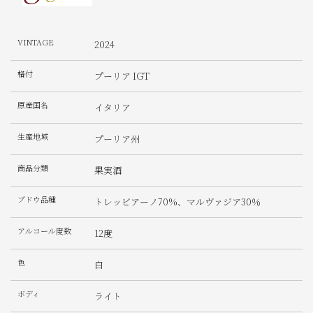
VINTAGE
2024
格付
プーリア IGT
原産国名
イタリア
生産地域
プーリア州
商品分類
果実酒
ブドウ品種
トレッビアーノ70%、マルヴァジア30％
アルコール度数
12度
色
白
ボディ
ライト