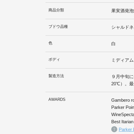
商品分類
果実酒発泡
ブドウ品種
シャルドネ1
色
白
ボディ
ミディアム
製造方法
９月中旬に
20℃）。
AWARDS
Gambero ro
Parker Poi
WineSpecta
Best Itari
Park