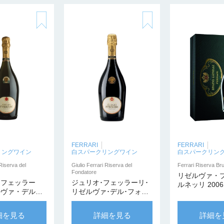
FERRARI
FERRARI
リングワイン
白スパークリングワイン
白スパークリン
 Riserva del
Giulio Ferrari Riserva del
Ferrari Riserva Bru
Fondatore
リゼルヴァ・
・フェッラー
ジュリオ･フェッラーリ･
ルネッリ 2006
ルヴァ・デル・
リゼルヴァ･デル･フォン
ーレ 2000
ダトーレ 750ml
【カンティーナ・
細を見る
詳細を見る
詳細を
ータ】