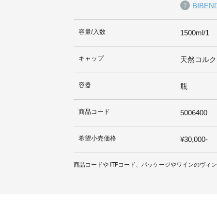
BIBE
容量/入数
1500ml/1
キャップ
天然コルク
容器
瓶
商品コード
5006400
希望小売価格
¥30,000-
商品コードや ITFコード、パッケージやワインのヴ