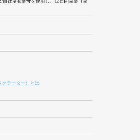
で自社培養酵母を使用し、12日間発酵（発
ン・スペクテーター）とは