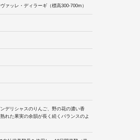
ッレ・ディラーギ（標高300-700m）
デンデリシャスのりんご、野の花の濃い香
い熟れた果実の余韻が長く続くバランスのよ