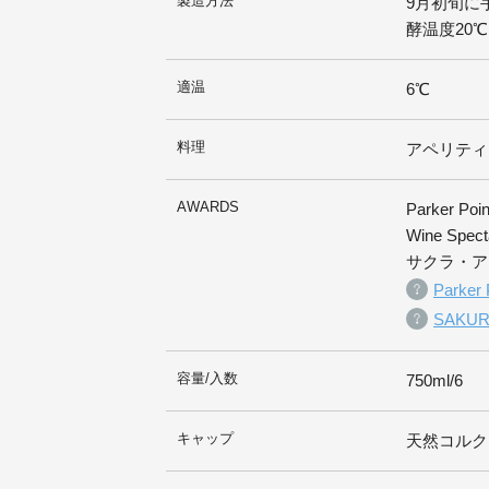
製造方法
9月初旬に
酵温度20
適温
6℃
料理
アペリティ
AWARDS
Parker Poi
Wine Spect
サクラ・ア
Park
SAKU
容量/入数
750ml/6
キャップ
天然コルク