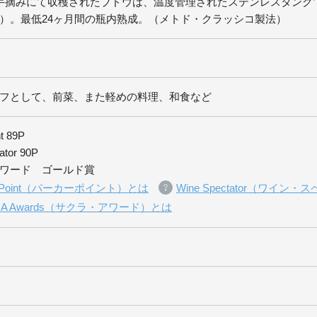
手摘みにて収穫されたブドウは、温度管理されたステンレスタンク
℃）。最低24ヶ月間の瓶内熟成。（メトド・クラッシコ製法）
フとして、前菜、また軽めの料理、和食など
nt 89P
ator 90P
ワード ゴールド賞
er Point（パーカーポイント）とは
Wine Spectator（ワイ
RA Awards（サクラ・アワード）とは