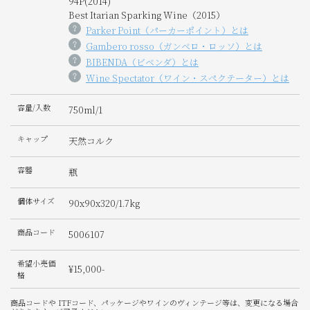
94P(2014)
Best Itarian Sparking Wine（2015）
Parker Point（パーカーポイント）とは
Gambero rosso（ガンベロ・ロッソ）とは
BIBENDA（ビベンダ）とは
Wine Spectator（ワイン・スペクテーター）とは
容量/入数
750ml/1
キャップ
天然コルク
容器
瓶
個体サイズ
90x90x320/1.7kg
商品コード
5006107
希望小売価
¥15,000-
格
商品コードや ITFコード、パッケージやワインのヴィンテージ等は、変更になる場合