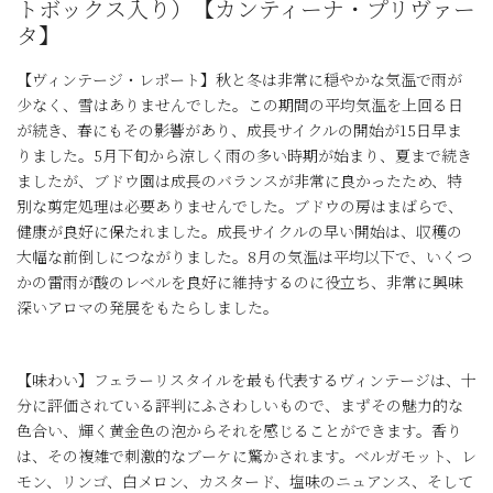
トボックス入り）【カンティーナ・プリヴァー
タ】
【ヴィンテージ・レポート】秋と冬は非常に穏やかな気温で雨が
少なく、雪はありませんでした。この期間の平均気温を上回る日
が続き、春にもその影響があり、成長サイクルの開始が15日早ま
りました。5月下旬から涼しく雨の多い時期が始まり、夏まで続き
ましたが、ブドウ園は成長のバランスが非常に良かったため、特
別な剪定処理は必要ありませんでした。ブドウの房はまばらで、
健康が良好に保たれました。成長サイクルの早い開始は、収穫の
大幅な前倒しにつながりました。8月の気温は平均以下で、いくつ
かの雷雨が酸のレベルを良好に維持するのに役立ち、非常に興味
深いアロマの発展をもたらしました。
【味わい】フェラーリスタイルを最も代表するヴィンテージは、十
分に評価されている評判にふさわしいもので、まずその魅力的な
色合い、輝く黄金色の泡からそれを感じることができます。香り
は、その複雑で刺激的なブーケに驚かされます。ベルガモット、レ
モン、リンゴ、白メロン、カスタード、塩味のニュアンス、そして