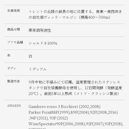
生産地域
トレントの丘陵の最良の地に位置する、南東〜南西向き
の自社畑ヴィッラ・マルゴン（標高400〜700m）
商品分類
果実酒発泡性
ブドウ品種
シャルドネ100％
色
白
ボディ
ミディアム
製造方法
9月中旬に手摘みにて収穫。温度管理されたステンレス
タンクで自社培養酵母を使用し、12日間発酵（発酵温度
20℃）。最低5年以上熟成（メトド・クラッシコ製法）
AWARDS
Gambero rosso 3 Bicchieri (2002,2008)
Parker Point88P(1999),89P(2004),92P(2008,2016)
,94P (2011), 93P (2012)
WineSpectator90P(2006,2008),91P(2007),93P(2018),