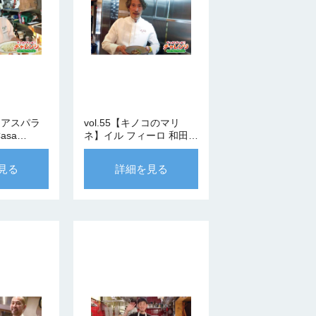
ビとアスパラ
vol.55【キノコのマリ
asa
ネ】イル フィーロ 和田シ
シェフ
ェフ
見る
詳細を見る