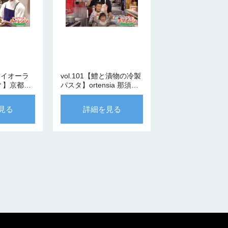
スカイオーラ
vol.101【鱧と漬物の冷製
ィ】京都・
パスタ】ortensia 那須シ
ェフ
ェフ
見る
詳細を見る