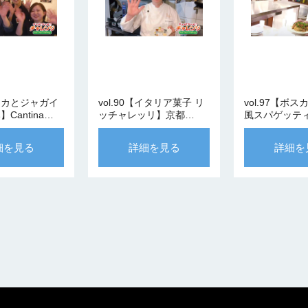
 【イカとジャガイ
vol.90【イタリア菓子 リ
vol.97【ボ
Cantina
ッチャレッリ】京都
風スパゲッテ
水シェフ
Cucina Kuramochi 倉持シ
Vena 早川シ
ェフ
細を見る
詳細を見る
詳細を