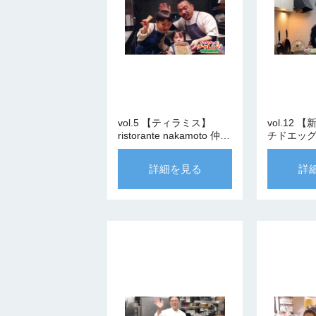
vol.5 【ティラミス】
vol.12
ristorante nakamoto 仲本
チドエッ
シェフ
ィ】Ca’del 
Ristora
詳細を見る
詳