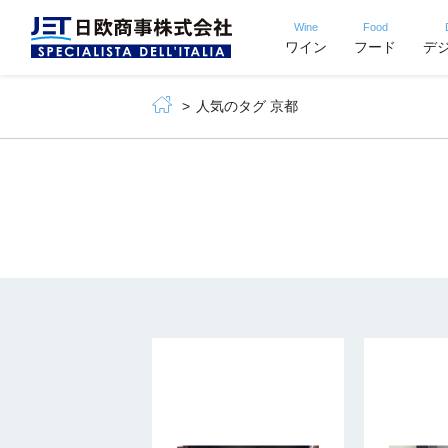
Wine
Food
ワイン
フード
デ
人気のタグ 京都