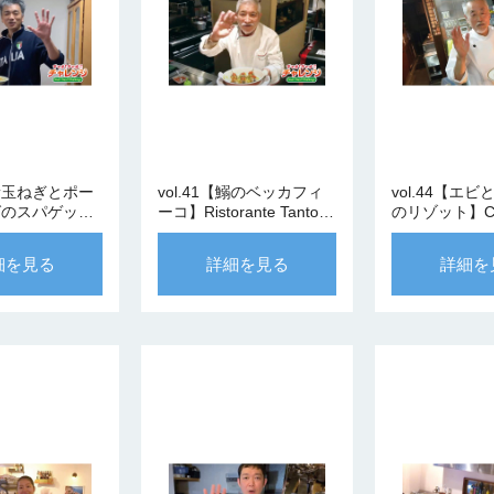
 【新玉ねぎとポー
vol.41【鰯のベッカフィ
vol.44【エ
グのスパゲッテ
ーコ】Ristorante Tanto
のリゾット】C
Viale
Tanto 河上シェフ
Bianca 那須
nte 渡辺シェフ
細を見る
詳細を見る
詳細を