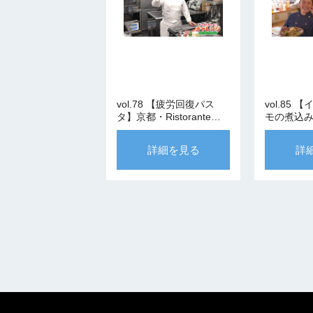
vol.78 【疲労回復パス
vol.85
タ】京都・Ristorante
モの煮込み】
Chimera 筒井シェフ
arco 清
詳細を見る
詳