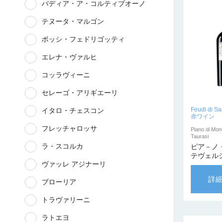
バディア・ア・コルティブオーノ
テヌータ・マルゴン
ボッシ・フェドリゴッティ
エレナ・ヴァルヒ
コッラヴィーニ
セレーゴ・アリギエーリ
Feudi di Sa
イタロ・チェスコン
赤ワイン
フレッチャロッサ
Piano di Mon
Taurasi
ラ・スコルカ
ピア－ノ
テヴェル
ヴァッレ アジナーリ
ージ 1997
ンティー
詳
ブローリア
ータ】
トラヴァリーニ
ラトエヨ