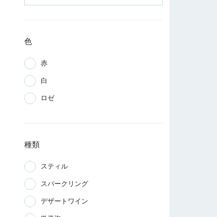
色
赤
白
ロゼ
種類
スティル
スパークリング
デザートワイン