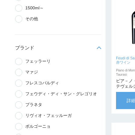
1500ml～
その他
ブランド
Feudi di Sa
フェッラーリ
赤ワイン
Piano di Mon
マァジ
Taurasi
ピア－ノ
フレスコバルディ
テヴェル
ージ 20
フェウディ・ディ・サン・グレゴリオ
ーナ・プ
詳
プラネタ
リヴィオ・フェッルーガ
ボルゴーニョ