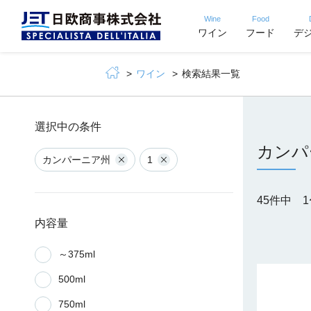
Wine
Food
ワイン
フード
デ
ワイン
検索結果一覧
選択中の条件
カンパ
カンパーニア州
1
45件中 
内容量
～375ml
500ml
750ml