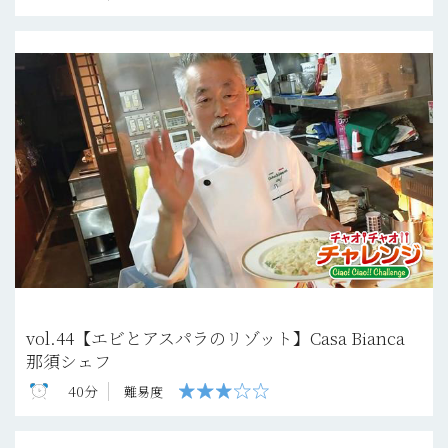
vol.44【エビとアスパラのリゾット】Casa Bianca
那須シェフ
40分
難易度