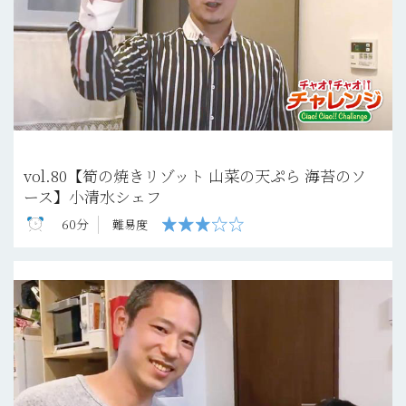
vol.80【筍の焼きリゾット 山菜の天ぷら 海苔のソ
ース】小清水シェフ
60分
難易度